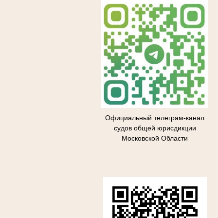
Официальный телеграм-канал
судов общей юрисдикции
Московской Области