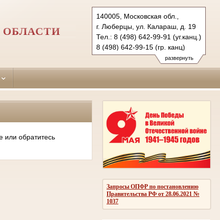
140005, Московская обл.,
г. Люберцы, ул. Калараш, д. 19
 ОБЛАСТИ
Тел.: 8 (498) 642-99-91 (уг.канц.)
8 (498) 642-99-15 (гр. канц)
luberetzy.mo@sudrf.ru
развернуть
е или обратитесь
Запросы ОПФР по постановлению
Правительства РФ от 28.06.2021 №
1037