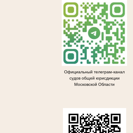
Официальный телеграм-канал
судов общей юрисдикции
Московской Области