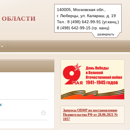
140005, Московская обл.,
г. Люберцы, ул. Калараш, д. 19
 ОБЛАСТИ
Тел.: 8 (498) 642-99-91 (уг.канц.)
8 (498) 642-99-15 (гр. канц)
luberetzy.mo@sudrf.ru
развернуть
х
Запросы ОПФР по постановлению
Правительства РФ от 28.06.2021 №
1037