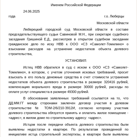
Именем Российской Федерации
24.06.2025
года г.о. Люберцы
Московской области
Люберецкий городской суд Московской области в составе
председательствующего судьи Савиновой М.Н., при секретаре судебного
заседания Гришиной Е.Д., рассмотрев в открытом судебном заседании
гражданское дело по иску
НВВ
к ООО «СЗ «Самолет-Томилино» о
взыскании расходов на устранение недостатков объекта долевого
строительства,
УСТАНОВИЛ:
Истец
НВВ
обратился в суд с иском к ООО «СЗ «Самолет-
Томилино», в котором, с учетом уточнения исковых требований, просит
взыскать в его пользу денежные средства в счет стоимости устранения
недостатков объекта долевого строительства в размере 320416 рублей,
компенсацию морального вреда в размере 30000 рублей, расходы по
оплате услуг специалиста в размере 49300 рублей.
В обоснование заявленных требований ссылается на то, что
ДД.ММ.ГГ
между сторонами заключен договор участия в долевом
строительстве № ТОМ-2/6/210-3912И, согласно которому участник
долевого строительства обязуется принять и оплатить жилое помещение -
<адрес>
, в жилом доме по строительному адресу:
<адрес>
.
Истцом после передачи объекта долевого строительства были
выявлены недостатки в квартире. По результатам проведенной по
инициативе истца строительной экспертизы, в квартире были выявлены