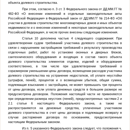
объекта долевого строительства.
При этом, согласно п. 3 ст. 3 Федерального закона от
ДД.ММ.ГГ
№
482-ФЗ «О внесении изменений в отдельные законодательные акты
Российской Федерации» в Федеральный закон от
ДД.ММ.ГГ
№ 214-ФЗ «Об
участии в долевом строительстве многоквартирных домов и иных объектов
недвижимости и о внесении изменений в некоторые законодательные акты
Российской Федерации», в числе прочих внесены следующие изменения.
Статья 10 дополнена частью 4 следующего содержания: При
удовлетворении судом требований участника долевого строительства в
связи с нарушением застройщиком требований к результату производства
отделочных работ, работ по установке оконных и дверных блоков,
сантехнического оборудования и входящих в состав такого объекта
долевого строительства элементов отделки, изделий и оборудования
соответственно, в том числе при удовлетворении требований о
соразмерном уменьшении цены договора, возмещении расходов участника
долевого строительства на устранение недостатков, об уплате неустойки
(штрафов, пеней), процентов и о возмещении убытков, общая сумма,
подлежащая взысканию с застройщика, не может превышать три процента
от цены договора, если уплата денежных средств в большем размере не
предусмотрена договором. Положения настоящей части не применяются
при определении размера неустоек (пеней), предусмотренных частями 2 и
2.1 статьи 6 настоящего Федерального закона, а также не
распространяются на денежные средства, уплаченные участником
долевого строительства в счет цены договора и подлежащие возврату в
случае расторжения договора по основаниям, предусмотренным
настоящим Федеральным законом.
Из п. 5 указанного Федерального закона следует, что положения ч.