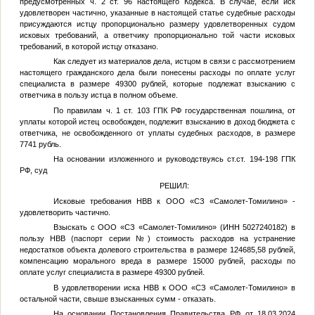
предусмотренных ч. 2 ст. 96 настоящего Кодекса. В случае, если иск
удовлетворен частично, указанные в настоящей статье судебные расходы
присуждаются истцу пропорционально размеру удовлетворенных судом
исковых требований, а ответчику пропорционально той части исковых
требований, в которой истцу отказано.
Как следует из материалов дела, истцом в связи с рассмотрением
настоящего гражданского дела были понесены расходы по оплате услуг
специалиста в размере 49300 рублей, которые подлежат взысканию с
ответчика в пользу истца в полном объеме.
По правилам ч. 1 ст. 103 ГПК РФ государственная пошлина, от
уплаты которой истец освобожден, подлежит взысканию в доход бюджета с
ответчика, не освобожденного от уплаты судебных расходов, в размере
7741 рубль.
На основании изложенного и руководствуясь ст.ст. 194-198 ГПК
РФ, суд
РЕШИЛ:
Исковые требования
НВВ
к ООО «СЗ «Самолет-Томилино» -
удовлетворить частично.
Взыскать с ООО «СЗ «Самолет-Томилино» (ИНН 5027240182) в
пользу
НВВ
(паспорт серии
№
) стоимость расходов на устранение
недостатков объекта долевого строительства в размере 124685,58 рублей,
компенсацию морального вреда в размере 15000 рублей, расходы по
оплате услуг специалиста в размере 49300 рублей.
В удовлетворении иска
НВВ
к ООО «СЗ «Самолет-Томилино» в
остальной части, свыше взысканных сумм - отказать.
На основании Постановления Правительства РФ от 18.03.2024