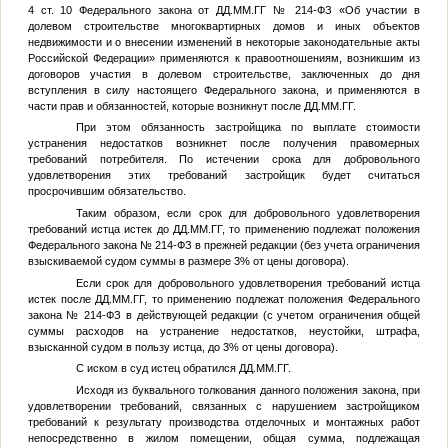
4 ст. 10 Федерального закона от
ДД.ММ.ГГ
№ 214-ФЗ «Об участии в
долевом строительстве многоквартирных домов и иных объектов
недвижимости и о внесении изменений в некоторые законодательные акты
Российской Федерации» применяются к правоотношениям, возникшим из
договоров участия в долевом строительстве, заключенных до дня
вступления в силу настоящего Федерального закона, и применяются в
части прав и обязанностей, которые возникнут после
ДД.ММ.ГГ
.
При этом обязанность застройщика по выплате стоимости
устранения недостатков возникнет после получения правомерных
требований потребителя. По истечении срока для добровольного
удовлетворения этих требований застройщик будет считаться
просрочившим обязательство.
Таким образом, если срок для добровольного удовлетворения
требований истца истек до
ДД.ММ.ГГ
, то применению подлежат положения
Федерального закона № 214-ФЗ в прежней редакции (без учета ограничения
взыскиваемой судом суммы в размере 3% от цены договора).
Если срок для добровольного удовлетворения требований истца
истек после
ДД.ММ.ГГ
, то применению подлежат положения Федерального
закона № 214-ФЗ в действующей редакции (с учетом ограничения общей
суммы расходов на устранение недостатков, неустойки, штрафа,
взысканной судом в пользу истца, до 3% от цены договора).
С иском в суд истец обратился
ДД.ММ.ГГ
.
Исходя из буквального толкования данного положения закона, при
удовлетворении требований, связанных с нарушением застройщиком
требований к результату производства отделочных и монтажных работ
непосредственно в жилом помещении, общая сумма, подлежащая