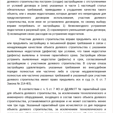
долевого строительства построен (создан) застройщиком с отступлениями
от условий договора и (или) указанных в части 1 настоящей статьи
обязательных требований, приведшими к ухудшению качества такого
объекта, или с иными недостатками, которые делают его непригодным для
предусмотренного договором использования, участник долевого
строительства, если иное не установлено договором, по своему выбору
вправе потребовать от застройщика: 1) безвозмездного устранения
недостатков в разумный срок; 2) соразмерного уменьшения цены договора;
3) возмещения своих расходов на устранение недостатков.
Участник долевого строительства вправе предъявить иск в суд
или предъявить застройщику в письменной форме требования в связи с
ненадлежащим качеством объекта долевого строительства с указанием
выявленных недостатков (дефектов) при условии, что такие недостатки
(дефекты) выявлены в течение гарантийного срока. Застройщик обязан
устранить выявленные недостатки (дефекты) в срок, согласованный
застройщиком с участником долевого строительства. В случае отказа
застройщика удовлетворить указанные требования во внесудебном
порядке полностью или частично либо в случае неудовлетворения
полностью или частично указанных требований в указанный срок участник
долевого строительства имеет право предъявить иск в суд (ч. 6 ст. 7
Закона № 214-ФЗ).
В соответствии с ч. 5 ст. 7 ФЗ от
ДД.ММ.ГГ
№
гарантийный срок
для объекта долевого строительства, за исключением технологического и
инженерного оборудования, входящего в состав такого объекта долевого
строительства, устанавливается договором и не может составлять менее
чем три года. Указанный гарантийный срок исчисляется со дня передачи
объекта долевого строительства, за исключением технологического и