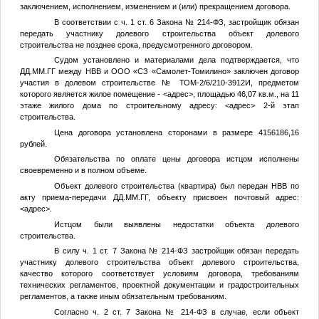
заключением, исполнением, изменением и (или) прекращением договора.
В соответствии с ч. 1 ст. 6 Закона № 214-ФЗ, застройщик обязан
передать участнику долевого строительства объект долевого
строительства не позднее срока, предусмотренного договором.
Судом установлено и материалами дела подтверждается, что
ДД.ММ.ГГ
между
НВВ
и ООО «СЗ «Самолет-Томилино» заключен договор
участия в долевом строительстве № ТОМ-2/6/210-3912И, предметом
которого является жилое помещение -
<адрес>
, площадью 46,07 кв.м., на 11
этаже жилого дома по строительному адресу:
<адрес>
2-й этап
строительства.
Цена договора установлена сторонами в размере 4156186,16
рублей.
Обязательства по оплате цены договора истцом исполнены
своевременно и в полном объеме.
Объект долевого строительства (квартира) был передан
НВВ
по
акту приема-передачи
ДД.ММ.ГГ
, объекту присвоен почтовый адрес:
<адрес>
.
Истцом были выявлены недостатки объекта долевого
строительства.
В силу ч. 1 ст. 7 Закона № 214-ФЗ застройщик обязан передать
участнику долевого строительства объект долевого строительства,
качество которого соответствует условиям договора, требованиям
технических регламентов, проектной документации и градостроительных
регламентов, а также иным обязательным требованиям.
Согласно ч. 2 ст. 7 Закона № 214-ФЗ в случае, если объект