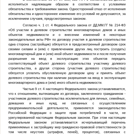
исполняться надлежащим образом в соответствии с условиями
обязательства и требованиями закона. Односторонний отказ от исполнения
обязательства и одностороннее изменение его условий не допускаются, за
исключением случаев, предусмотренных законом.
Согласно ч. 1 ст. 4 Федерального закона от
ДД.ММ.ГГ
№ 214-ФЗ
«Об участии в долевом строительстве многоквартирных домов и иных
объектов недвижимости и о внесении изменений в некоторые
законодательные акты РФ» по договору участия в долевом строительстве
одна сторона (застройщик) обязуется в предусмотренный договором срок
своими силами и (или) с привлечением других лиц построить (создать)
многоквартирный дом и (или) иной объект недвижимости и после получения
разрешения на ввод в эксплуатацию этих объектов передать
соответствующий объект долевого строительства участнику долевого
строительства, а другая сторона (участник долевого строительства)
обязуется уплатить обусловленную договором цену и принять объект
долевого строительства при наличии разрешения на ввод в эксплуатацию
многоквартирного дома и (или) иного объекта недвижимости.
Частью 9 ст. 4 настоящего Федерального закона устанавливается,
что к отношениям, вытекающим из договора, заключенного гражданином -
участником долевого строительства исключительно для личных, семейных,
домашних и иных нужд, не связанных с осуществлением
предпринимательской деятельности, применяется законодательство
Российской Федерации о защите прав потребителей в части, не
урегулированной настоящим Федеральным законом. При этом настоящим
Федеральным законом устанавливается исчерпывающий перечень
применяемых к застройщику мер гражданско-правовой ответственности (в
том числе неустоек (штрафов, пеней), процентов), связанных с