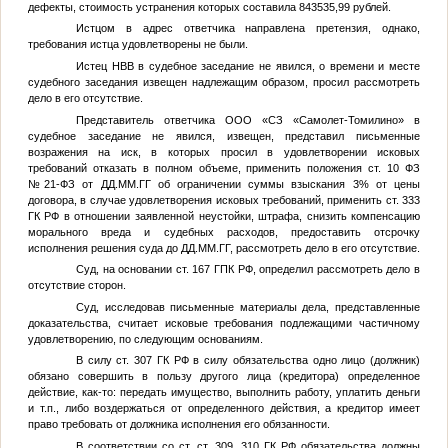
дефекты, стоимость устранения которых составила 843535,99 рублей.
Истцом в адрес ответчика направлена претензия, однако,
требования истца удовлетворены не были.
Истец
НВВ
в судебное заседание не явился, о времени и месте
судебного заседания извещен надлежащим образом, просил рассмотреть
дело в его отсутствие.
Представитель ответчика ООО «СЗ «Самолет-Томилино» в
судебное заседание не явился, извещен, представил письменные
возражения на иск, в которых просил в удовлетворении исковых
требований отказать в полном объеме, применить положения ст. 10 ФЗ
№21-ФЗ от
ДД.ММ.ГГ
об ограничении суммы взыскания 3% от цены
договора, в случае удовлетворения исковых требований, применить ст. 333
ГК РФ в отношении заявленной неустойки, штрафа, снизить компенсацию
морального вреда и судебных расходов, предоставить отсрочку
исполнения решения суда до
ДД.ММ.ГГ
, рассмотреть дело в его отсутствие.
Суд, на основании ст. 167 ГПК РФ, определил рассмотреть дело в
отсутствие сторон.
Суд, исследовав письменные материалы дела, представленные
доказательства, считает исковые требования подлежащими частичному
удовлетворению, по следующим основаниям.
В силу ст. 307 ГК РФ в силу обязательства одно лицо (должник)
обязано совершить в пользу другого лица (кредитора) определенное
действие, как-то: передать имущество, выполнить работу, уплатить деньги
и т.п., либо воздержаться от определенного действия, а кредитор имеет
право требовать от должника исполнения его обязанности.
В соответствии со ст. ст. 309, 310 ГК РФ обязательства должны