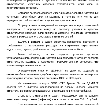
инженерного оборудования, входящего в состав такого объекта долевого
строительства, участнику долевого строительства, если иное не
предусмотрено договором.
Согласно договора долевого участия в строительстве, застройщик
установил гарантийный срок на квартиру в течение пяти лет со дня
передачи застройщиком объекта долевого строительства.
По результатам проведенной по инициативе истца строительной
экспертизы, в переданной истцу по договору участия в долевом
строительстве квартире были выявлены дефекты, стоимость устранения
которых в рамках расчета составила 843535,99 рублей.
ДД.ММ.ГГ
истцом в адрес ответчика направлена претензия с
требованием о возмещении расходов на устранение строительных
недостатков, однако, требования истца удовлетворены не были.
Таким образом, ответчик нарушил условия договора,
устанавливающего обязанность застройщика передать участнику долевого
строительства квартиру с качеством, предусмотренным договором, что
повлекло нарушение прав истца.
Определением суда от
ДД.ММ.ГГ
по делу по ходатайству
ответчика была назначена судебная строительно-техническая экспертиза,
производство которой поручено экспертам ООО «ЭКС Групп».
Из заключения эксперта ООО «ЭКС Групп»
№
от
ДД.ММ.ГГ
следует, что в квартире, расположенной по адресу:
<адрес>
, имеются
строительные недостатки (дефекты), возникшие по вине застройщика.
Стоимость материалов и работ, необходимых для устранения
выявленных недостатков (дефектов) в квартире составляет 320416 рублей.
Суд принимает заключение судебной строительно-технической