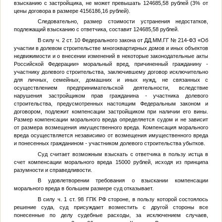
взысканию с застройщика, не может превышать 124685,58 рублей (3% от
цены договора в размере 4156186,16 рублей).
Следовательно, размер стоимости устранения недостатков,
подлежащий взысканию с ответчика, составит 124685,58 рублей.
В силу ч. 2 ст. 10 Федерального закона от
ДД.ММ.ГГ
№ 214-ФЗ «Об
участии в долевом строительстве многоквартирных домов и иных объектов
недвижимости и о внесении изменений в некоторые законодательные акты
Российской Федерации» моральный вред, причиненный гражданину -
участнику долевого строительства, заключившему договор исключительно
для личных, семейных, домашних и иных нужд, не связанных с
осуществлением предпринимательской деятельности, вследствие
нарушения застройщиком прав гражданина - участника долевого
строительства, предусмотренных настоящим Федеральным законом и
договором, подлежит компенсации застройщиком при наличии его вины.
Размер компенсации морального вреда определяется судом и не зависит
от размера возмещения имущественного вреда. Компенсация морального
вреда осуществляется независимо от возмещения имущественного вреда
и понесенных гражданином - участником долевого строительства убытков.
Суд считает возможным взыскать с ответчика в пользу истца в
счет компенсации морального вреда 15000 рублей, исходя из принципа
разумности и справедливости.
В удовлетворении требования о взыскании компенсации
морального вреда в большем размере суд отказывает.
В силу ч. 1 ст. 98 ГПК РФ стороне, в пользу которой состоялось
решение суда, суд присуждает возместить с другой стороны все
понесенные по делу судебные расходы, за исключением случаев,