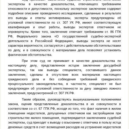
экспертизы в качестве доказательства, отвечающего требованиям
относимости и допустимости, поскольку экспертное заключение содержит
подробное описание проведенного исследования, сделанные в результате
его выводы и ответы мотивированы, эксперты предупреждены об
уголовной ответственности по ст. 307 УК РФ, имеют соответствующую
квалификацию и опыт работы, выводы экспертов ответчиком не
опровергнуты. Кроме того, заключение отвечает требованиям ст. 86 ГПК
РФ, Федерального закона «О государственной судебно-экспертной
деятельности в Российской Федерации», выводы эксперта не носят
характера вероятности, согласуются с действительными обстоятельствами
по делу, и в совокупности с материалами дела позволяют установить
фактические обстоятельства.
При этом суд не принимает в качестве доказательства по
настоящему делу, представленное истцом заключение досудебной
экспертизы, так как выводы специалиста, составившего данное
заключение, сделаны в отсутствие всех материалов настоящего
гражданского дела и без соблюдения требований гражданского
процессуального законодательства, в частности, специалист не был
предупрежден об уголовной ответственности за дачу заведомо ложного
заключения, предусмотренной ст. 307 УК РФ.
Таким образом, руководствуясь вышеуказанными положениями
закона, оценив представленные доказательства в их совокупности в
соответствии со ст. 67 ГПК РФ, исходя из того, что факт наличия в жилом
помещении недостатков, допущенных ответчиком как застройщиком при
строительстве жилого помещения, подтверждается заключением судебной
экспертизы, суд приходит к выводу о взыскании с ответчика в пользу истца
денежных средств в счет возмещения расходов на устранение недостатков