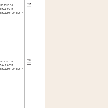
ередано по
дсудности,
одведомственности
ередано по
дсудности,
одведомственности