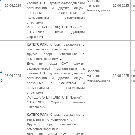
5
Зверева
П
членам СНТ (других садоводческой
25.04.2025
Наталия
10.06.2025
по
организации) и другим лицам,
25
Александровна
п
связанные с членством и
пользованием земельными
участками
ИСТЕЦ(ЗАЯВИТЕЛЬ): СНТ "Весна"
ОТВЕТЧИК: Попко Дмитрий
Сергеевич
КАТЕГОРИЯ:
Споры, связанные с
земельными отношениями →
Другие споры, связанные с
землепользованием →
Дела по искам СНТ (других
садоводческой организации) к
5
Зверева
П
членам СНТ (других садоводческой
25.04.2025
Наталия
10.06.2025
по
организации) и другим лицам,
25
Александровна
п
связанные с членством и
пользованием земельными
участками
ИСТЕЦ(ЗАЯВИТЕЛЬ): СНТ "Весна"
ОТВЕТЧИК: Миронов Владимир
Николаевич
КАТЕГОРИЯ:
Споры, связанные с
земельными отношениями →
Другие споры, связанные с
землепользованием →
Дела по искам СНТ (других