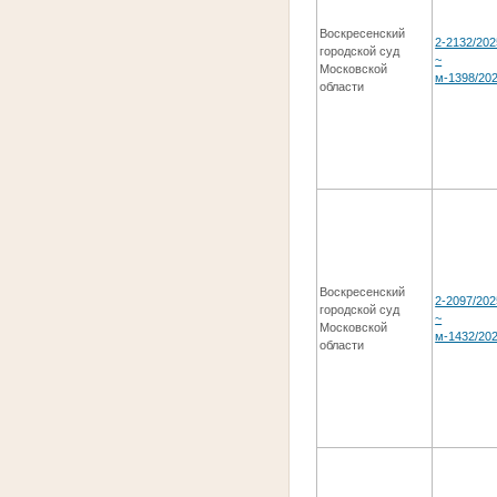
Воскресенский
2-2132/202
городской суд
~
Московской
м-1398/20
области
Воскресенский
2-2097/202
городской суд
~
Московской
м-1432/20
области