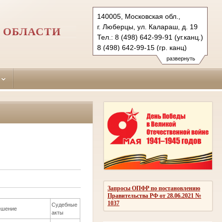
140005, Московская обл.,
г. Люберцы, ул. Калараш, д. 19
 ОБЛАСТИ
Тел.: 8 (498) 642-99-91 (уг.канц.)
8 (498) 642-99-15 (гр. канц)
luberetzy.mo@sudrf.ru
развернуть
Запросы ОПФР по постановлению
Правительства РФ от 28.06.2021 №
1037
Судебные
ешение
акты