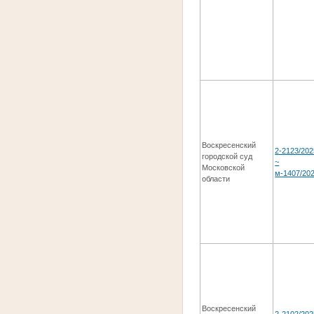
Воскресенский
2-2123/202
городской суд
~
Московской
м-1407/20
области
Воскресенский