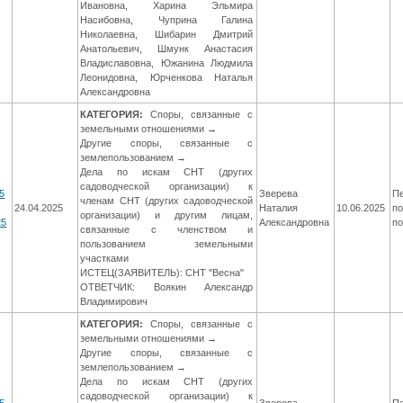
Ивановна, Харина Эльмира
Насибовна, Чуприна Галина
Николаевна, Шибарин Дмитрий
Анатольевич, Шмунк Анастасия
Владиславовна, Южанина Людмила
Леонидовна, Юрченкова Наталья
Александровна
КАТЕГОРИЯ:
Споры, связанные с
земельными отношениями →
Другие споры, связанные с
землепользованием →
Дела по искам СНТ (других
садоводческой организации) к
5
Зверева
П
членам СНТ (других садоводческой
24.04.2025
Наталия
10.06.2025
по
организации) и другим лицам,
25
Александровна
п
связанные с членством и
пользованием земельными
участками
ИСТЕЦ(ЗАЯВИТЕЛЬ): СНТ "Весна"
ОТВЕТЧИК: Воякин Александр
Владимирович
КАТЕГОРИЯ:
Споры, связанные с
земельными отношениями →
Другие споры, связанные с
землепользованием →
Дела по искам СНТ (других
садоводческой организации) к