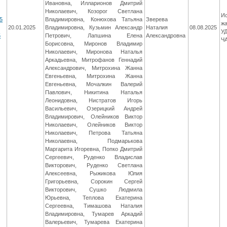
Ивановна, Илларионов Дмитрий
Николаевич, Козорог Светлана
Ис
5
Владимировна, Конюхова Татьяна
Зверева
жа
20.01.2025
Владимировна, Кузьмин Александр
Наталия
08.08.2025
У
5
Петрович, Лапшина Елена
Александровна
Ч
Борисовна, Миронов Владимир
Николаевич, Миронова Наталья
Аркадьевна, Митрофанов Геннадий
Александрович, Митрохина Жанна
Евгеньевна, Митрохина Жанна
Евгеньевна, Мочалкин Валерий
Павлович, Никитина Наталья
Леонидовна, Нистратов Игорь
Васильевич, Озерицкий Андрей
Владимирович, Олейников Виктор
Николаевич, Олейников Виктор
Николаевич, Петрова Татьяна
Николаевна, Подмарькова
Маргарита Игоревна, Попко Дмитрий
Сергеевич, Руденко Владислав
Викторович, Руденко Светлана
Алексеевна, Рыжикова Юлия
Григорьевна, Сорокин Сергей
Викторович, Сушко Людмила
Юрьевна, Теплова Екатерина
Сергеевна, Тимашова Наталия
Владимировна, Тумарев Аркадий
Валерьевич, Тумарева Екатерина