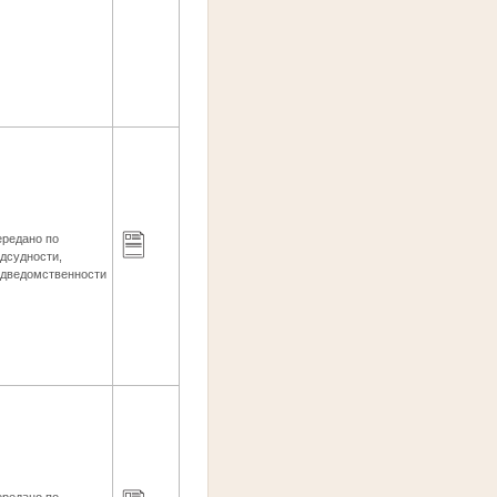
ередано по
дсудности,
одведомственности