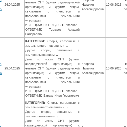
5
Зверева
П
членам СНТ (других садоводческой
24.04.2025
Наталия
10.06.2025
по
организации) и другим лицам,
25
Александровна
п
связанные с членством и
пользованием земельными
участками
ИСТЕЦ(ЗАЯВИТЕЛЬ): СНТ "Весна"
ОТВЕТЧИК: Тумарев Аркадий
Валерьевич
КАТЕГОРИЯ:
Споры, связанные с
земельными отношениями →
Другие споры, связанные с
землепользованием →
Дела по искам СНТ (других
5
садоводческой организации) к
Зверева
П
25.04.2025
членам СНТ (других садоводческой
Наталия
10.06.2025
по
25
организации) и другим лицам,
Александровна
п
связанные с членством и
пользованием земельными
участками
ИСТЕЦ(ЗАЯВИТЕЛЬ): СНТ "Весна"
ОТВЕТЧИК: Варакс Илья Георгиевич
КАТЕГОРИЯ:
Споры, связанные с
земельными отношениями →
Другие споры, связанные с
землепользованием →
Дела по искам СНТ (других
садоводческой организации) к