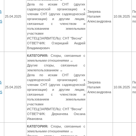
Дела по искам СНТ (других
садоводческой организации) к
5
Зверева
П
членам СНТ (других садоводческой
25.04.2025
Наталия
10.06.2025
по
организации) и другим лицам,
25
Александровна
п
связанные с членством и
пользованием земельными
участками
ИСТЕЦ(ЗАЯВИТЕЛЬ): СНТ "Весна"
ОТВЕТЧИК: Озерицкий Андрей
Владимирович
КАТЕГОРИЯ:
Споры, связанные с
земельными отношениями →
Другие споры, связанные с
землепользованием →
Дела по искам СНТ (других
садоводческой организации) к
5
Зверева
П
членам СНТ (других садоводческой
25.04.2025
Наталия
10.06.2025
по
организации) и другим лицам,
25
Александровна
п
связанные с членством и
пользованием земельными
участками
ИСТЕЦ(ЗАЯВИТЕЛЬ): СНТ "Весна"
ОТВЕТЧИК: Деркачева Оксана
Ивановна
КАТЕГОРИЯ:
Споры, связанные с
земельными отношениями →