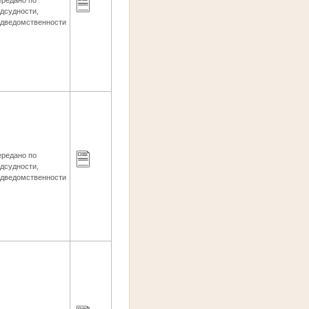
ередано по
дсудности,
одведомственности
ередано по
дсудности,
одведомственности