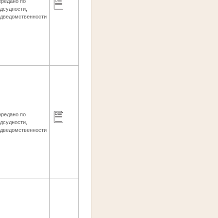
ередано по
дсудности,
одведомственности
ередано по
дсудности,
одведомственности