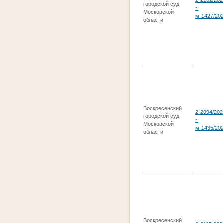
2-2102/202
городской суд
~
Московской
м-1427/20
области
Воскресенский
2-2094/202
городской суд
~
Московской
м-1435/20
области
Воскресенский