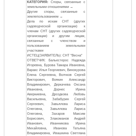
КАТЕГОРИЯ:
Споры, связанные с
земельными отношениями →
Другие споры, связанные с
землепользованием →
Дела по искам СНТ (других
садоводческой организации) к
членам СНТ (других садоводческой
организации) и другим лицам,
связанные с членством и
пользованием земельными
участками
ИСТЕЦ(ЗАЯВИТЕЛЬ): СНТ "Весна"
ОТВЕТЧИК: Бальестерос Надежда
Игоревна, Бурова Тамара Ивановна,
Варакс Илья Георгиевич, Винокурова
Елена Сергеевна, Волчков Сергей
Викторович, Воякин Александр
Владимирович, Деркачева Оксана
Ивановна, Дорнес Ирина
Аверкиевна, Дроздкова Любовь
Васильевна, Забабурин Сергей
Сергеевич, Завьялова Лариса
Олеговна, Завьялова Лариса
Олеговна, Захаров Максим
Борисович, Злакоманов Андрей
Иванович, Иванникова Ирина
Михайловна, Иванова Татьяна
Владимировна, Ивашкина Светлана