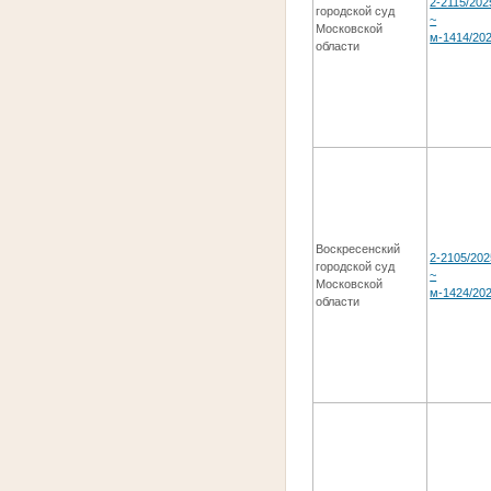
2-2115/202
городской суд
~
Московской
м-1414/20
области
Воскресенский
2-2105/202
городской суд
~
Московской
м-1424/20
области