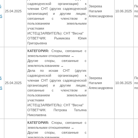
садоводческой организации) к
5
Зверева
П
членам СНТ (других садоводческой
25.04.2025
Наталия
10.06.2025
по
организации) и другим лицам,
25
Александровна
п
связанные с членством и
пользованием земельными
участками
ИСТЕЦ(ЗАЯВИТЕЛЬ): СНТ "Весна"
ОТВЕТЧИК: Рыжикова Юлия
Григорьевна
КАТЕГОРИЯ:
Споры, связанные с
земельными отношениями →
Другие споры, связанные с
землепользованием →
Дела по искам СНТ (других
садоводческой организации) к
5
Зверева
П
членам СНТ (других садоводческой
25.04.2025
Наталия
10.06.2025
по
организации) и другим лицам,
25
Александровна
п
связанные с членством и
пользованием земельными
участками
ИСТЕЦ(ЗАЯВИТЕЛЬ): СНТ "Весна"
ОТВЕТЧИК: Петрова Татьяна
Николаевна
КАТЕГОРИЯ:
Споры, связанные с
земельными отношениями →
Другие споры, связанные с
землепользованием →