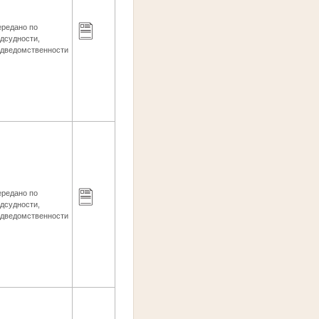
ередано по
дсудности,
одведомственности
ередано по
дсудности,
одведомственности