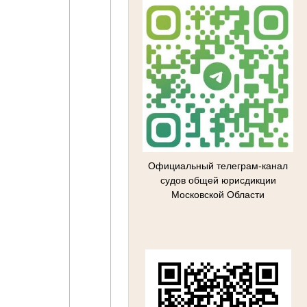
Официальный телеграм-канал
судов общей юрисдикции
Московской Области