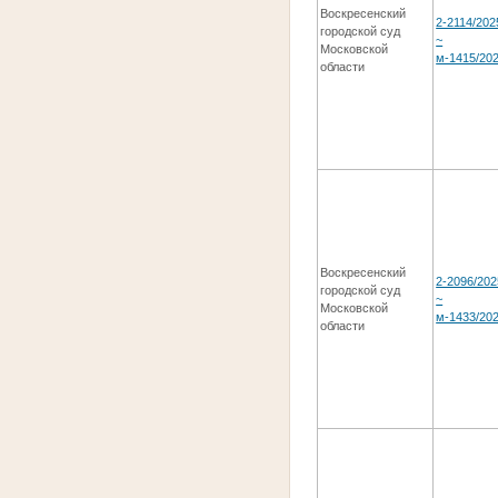
Воскресенский
2-2114/202
городской суд
~
Московской
м-1415/20
области
Воскресенский
2-2096/202
городской суд
~
Московской
м-1433/20
области