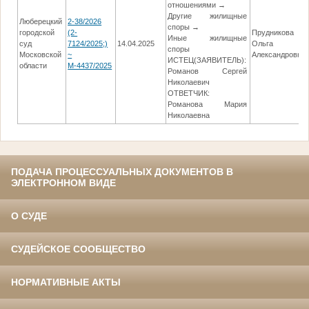
отношениями →
Другие жилищные
Люберецкий
2-38/2026
споры →
городской
(2-
Прудникова
Иные жилищные
суд
7124/2025;)
14.04.2025
Ольга
споры
Московской
~
Александровна
ИСТЕЦ(ЗАЯВИТЕЛЬ):
области
М-4437/2025
Романов Сергей
Николаевич
ОТВЕТЧИК:
Романова Мария
Николаевна
ПОДАЧА ПРОЦЕССУАЛЬНЫХ ДОКУМЕНТОВ В
ЭЛЕКТРОННОМ ВИДЕ
О СУДЕ
СУДЕЙСКОЕ СООБЩЕСТВО
НОРМАТИВНЫЕ АКТЫ