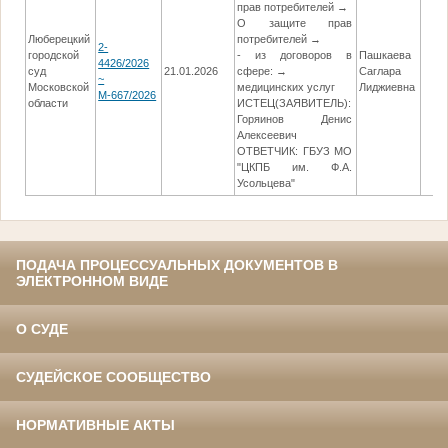
прав потребителей →
О защите прав
Люберецкий
потребителей →
2-
городской
- из договоров в
Пашкаева
4426/2026
суд
21.01.2026
сфере: →
Саглара
~
Московской
медицинских услуг
Лиджиевна
М-667/2026
области
ИСТЕЦ(ЗАЯВИТЕЛЬ):
Горяинов Денис
Алексеевич
ОТВЕТЧИК: ГБУЗ МО
"ЦКПБ им. Ф.А.
Усольцева"
ПОДАЧА ПРОЦЕССУАЛЬНЫХ ДОКУМЕНТОВ В
ЭЛЕКТРОННОМ ВИДЕ
О СУДЕ
СУДЕЙСКОЕ СООБЩЕСТВО
НОРМАТИВНЫЕ АКТЫ