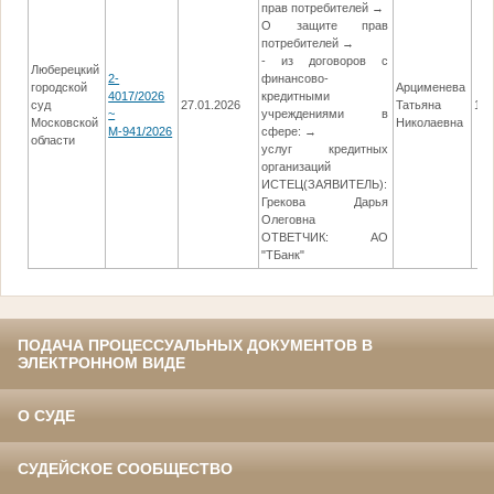
прав потребителей →
О защите прав
потребителей →
- из договоров с
Люберецкий
2-
финансово-
городской
Арцименева
4017/2026
кредитными
суд
27.01.2026
Татьяна
14.
~
учреждениями в
Московской
Николаевна
М-941/2026
сфере: →
области
услуг кредитных
организаций
ИСТЕЦ(ЗАЯВИТЕЛЬ):
Грекова Дарья
Олеговна
ОТВЕТЧИК: АО
"ТБанк"
ПОДАЧА ПРОЦЕССУАЛЬНЫХ ДОКУМЕНТОВ В
ЭЛЕКТРОННОМ ВИДЕ
О СУДЕ
СУДЕЙСКОЕ СООБЩЕСТВО