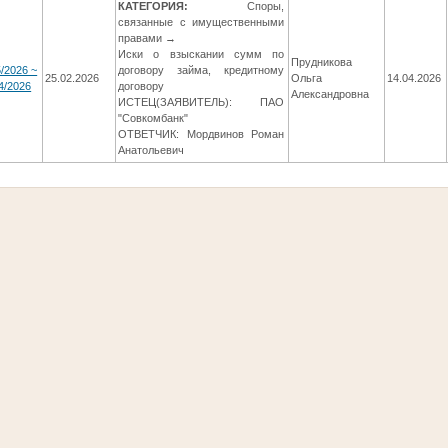
КАТЕГОРИЯ:
Споры,
связанные с имущественными
правами →
Иски о взыскании сумм по
Прудникова
/2026 ~
договору займа, кредитному
25.02.2026
Ольга
14.04.2026
4/2026
договору
Александровна
ИСТЕЦ(ЗАЯВИТЕЛЬ): ПАО
"Совкомбанк"
ОТВЕТЧИК: Мордвинов Роман
Анатольевич