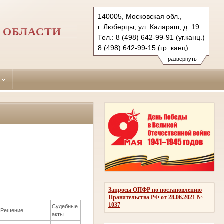
140005, Московская обл.,
г. Люберцы, ул. Калараш, д. 19
 ОБЛАСТИ
Тел.: 8 (498) 642-99-91 (уг.канц.)
8 (498) 642-99-15 (гр. канц)
luberetzy.mo@sudrf.ru
развернуть
Запросы ОПФР по постановлению
Правительства РФ от 28.06.2021 №
1037
Судебные
Решение
акты