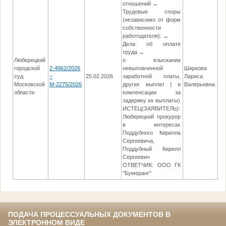
отношений →
Трудовые споры
(независимо от форм
собственности
работодателя): →
Дела об оплате
труда →
Люберецкий
о взыскании
городской
2-4962/2026
невыплаченной
Ширкова
суд
~
25.02.2026
заработной платы,
Лариса
14
Московской
М-2275/2026
других выплат ( и
Валерьевна
области
компенсации за
задержку их выплаты)
ИСТЕЦ(ЗАЯВИТЕЛЬ):
Люберецкий прокурор
в интересах
Поддубного Кирилла
Сергеевича,
Поддубный Кирилл
Сергеевич
ОТВЕТЧИК: ООО ГК
"Бумеранг"
ПОДАЧА ПРОЦЕССУАЛЬНЫХ ДОКУМЕНТОВ В
ЭЛЕКТРОННОМ ВИДЕ