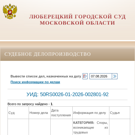
ЛЮБЕРЕЦКИЙ ГОРОДСКОЙ СУД
МОСКОВСКОЙ ОБЛАСТИ
СУДЕБНОЕ ДЕЛОПРОИЗВОДСТВО
Вывести список дел, назначенных на дату
Поиск информации по делам
УИД: 50RS0026-01-2026-002801-92
Всего по запросу найдено -
1
.
Дата
Да
Суд
Номер дела
Информация по делу
Судья
поступления
ре
КАТЕГОРИЯ:
Споры,
возникающие из
трудовых