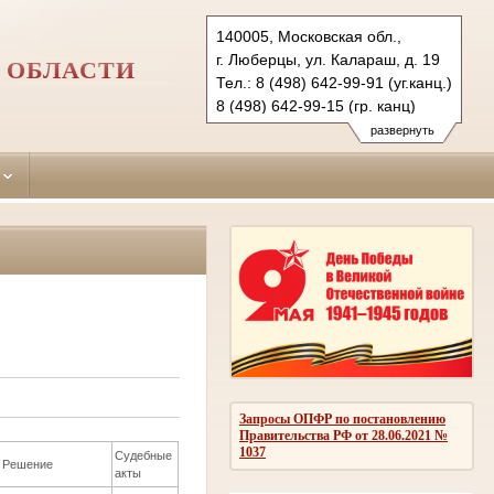
140005, Московская обл.,
г. Люберцы, ул. Калараш, д. 19
 ОБЛАСТИ
Тел.: 8 (498) 642-99-91 (уг.канц.)
8 (498) 642-99-15 (гр. канц)
luberetzy.mo@sudrf.ru
развернуть
Запросы ОПФР по постановлению
Правительства РФ от 28.06.2021 №
1037
Судебные
Решение
акты