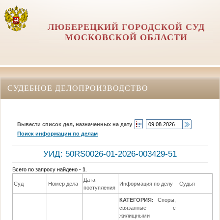
ЛЮБЕРЕЦКИЙ ГОРОДСКОЙ СУД
МОСКОВСКОЙ ОБЛАСТИ
СУДЕБНОЕ ДЕЛОПРОИЗВОДСТВО
Вывести список дел, назначенных на дату
Поиск информации по делам
УИД: 50RS0026-01-2026-003429-51
Всего по запросу найдено -
1
.
Дата
Да
Суд
Номер дела
Информация по делу
Судья
поступления
р
КАТЕГОРИЯ:
Споры,
связанные с
жилищными