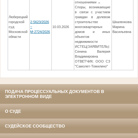
отношениями →
Споры, возникающие
в связи с участием
Люберецкий
граждан в долевом
городской
2-5623/2026
строительстве
Шкаленкова
суд
~
10.03.2026
многоквартирных
Марина
14
Московской
М-2724/2026
домов и иных
Васильевна
области
объектов
недвижимости
ИСТЕЦ(ЗАЯВИТЕЛЬ):
Сенина Валерия
Владимировна
ОТВЕТЧИК: ООО СЗ
"Самолет-Томилино"
ПОДАЧА ПРОЦЕССУАЛЬНЫХ ДОКУМЕНТОВ В
ЭЛЕКТРОННОМ ВИДЕ
О СУДЕ
СУДЕЙСКОЕ СООБЩЕСТВО