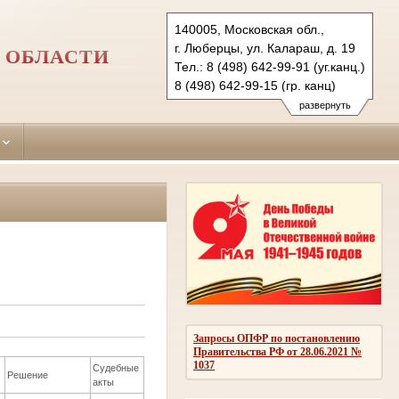
140005, Московская обл.,
г. Люберцы, ул. Калараш, д. 19
 ОБЛАСТИ
Тел.: 8 (498) 642-99-91 (уг.канц.)
8 (498) 642-99-15 (гр. канц)
luberetzy.mo@sudrf.ru
развернуть
Запросы ОПФР по постановлению
Правительства РФ от 28.06.2021 №
1037
Судебные
Решение
акты