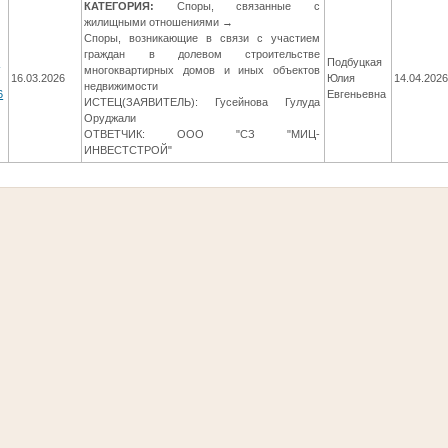
КАТЕГОРИЯ:
Споры, связанные с
жилищными отношениями →
Споры, возникающие в связи с участием
граждан в долевом строительстве
6
Подбуцкая
многоквартирных домов и иных объектов
16.03.2026
Юлия
14.04.202
недвижимости
6
Евгеньевна
ИСТЕЦ(ЗАЯВИТЕЛЬ): Гусейнова Гулуда
Оруджали
ОТВЕТЧИК: ООО "СЗ "МИЦ-
ИНВЕСТСТРОЙ"