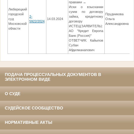
правами →
Иски о взыскании
Люберецкий
сумм по договору
городской
Прудникова
2-
займа, кредитному
суд
14.03.2024
Ольга
1
5922/2024
договору
Московской
Александровна
ИСТЕЦ(ЗАЯВИТЕЛЬ):
области
АО "Кредит Европа
Банк (Россия)"
ОТВЕТЧИК: Кайыпов
Субан
Абдилманапович
ПОДАЧА ПРОЦЕССУАЛЬНЫХ ДОКУМЕНТОВ В
ЭЛЕКТРОННОМ ВИДЕ
О СУДЕ
СУДЕЙСКОЕ СООБЩЕСТВО
НОРМАТИВНЫЕ АКТЫ