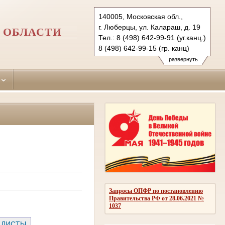
140005, Московская обл.,
г. Люберцы, ул. Калараш, д. 19
 ОБЛАСТИ
Тел.: 8 (498) 642-99-91 (уг.канц.)
8 (498) 642-99-15 (гр. канц)
luberetzy.mo@sudrf.ru
развернуть
Запросы ОПФР по постановлению
Правительства РФ от 28.06.2021 №
1037
 ЛИСТЫ