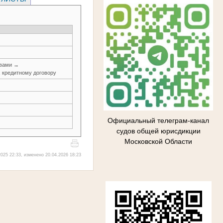
авами →
, кредитному договору
Официальный телеграм-канал
судов общей юрисдикции
Московской Области
025 22:33, изменено 20.04.2026 18:23