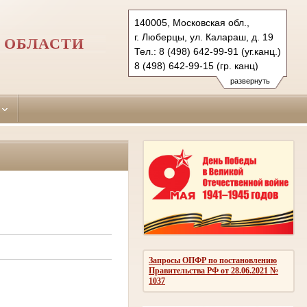
140005, Московская обл.,
г. Люберцы, ул. Калараш, д. 19
 ОБЛАСТИ
Тел.: 8 (498) 642-99-91 (уг.канц.)
8 (498) 642-99-15 (гр. канц)
luberetzy.mo@sudrf.ru
развернуть
Запросы ОПФР по постановлению
Правительства РФ от 28.06.2021 №
1037