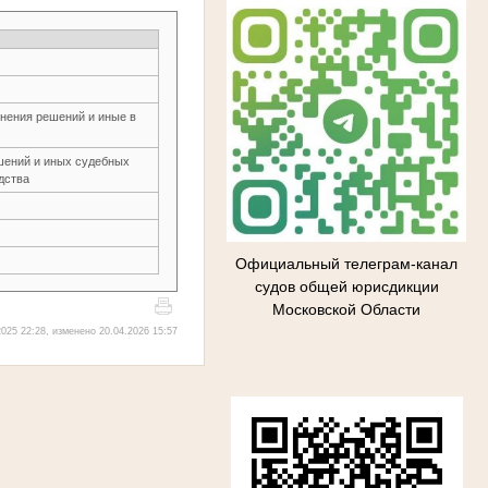
нения решений и иные в
шений и иных судебных
дства
Официальный телеграм-канал
судов общей юрисдикции
Московской Области
025 22:28, изменено 20.04.2026 15:57